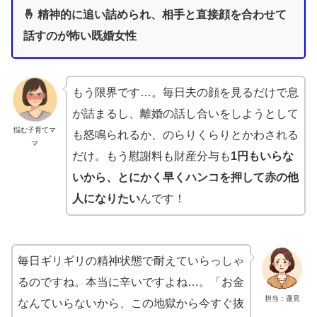
🤞 精神的に追い詰められ、相手と直接顔を合わせて
話すのが怖い既婚女性
もう限界です…。毎日夫の顔を見るだけで息
が詰まるし、離婚の話し合いをしようとして
悩む子育てマ
も怒鳴られるか、のらりくらりとかわされる
マ
だけ。もう慰謝料も財産分与も
1円もいらな
いから、とにかく早くハンコを押して赤の他
人になりたい
んです！
毎日ギリギリの精神状態で耐えていらっしゃ
るのですね。本当に辛いですよね…。「お金
担当：蓮見
なんていらないから、この地獄から今すぐ抜