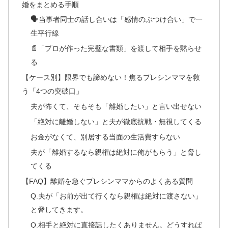
婚をまとめる手順
🗣️当事者同士の話し合いは「感情のぶつけ合い」で一
生平行線
📄「プロが作った完璧な書類」を渡して相手を黙らせ
る
【ケース別】限界でも諦めない！焦るプレシンママを救
う「4つの突破口」
夫が怖くて、そもそも「離婚したい」と言い出せない
「絶対に離婚しない」と夫が徹底抗戦・無視してくる
お金がなくて、別居する当面の生活費すらない
夫が「離婚するなら親権は絶対に俺がもらう」と脅し
てくる
【FAQ】離婚を急ぐプレシンママからのよくある質問
Q.夫が「お前が出て行くなら親権は絶対に渡さない」
と脅してきます。
Q.相手と絶対に直接話したくありません。どうすれば