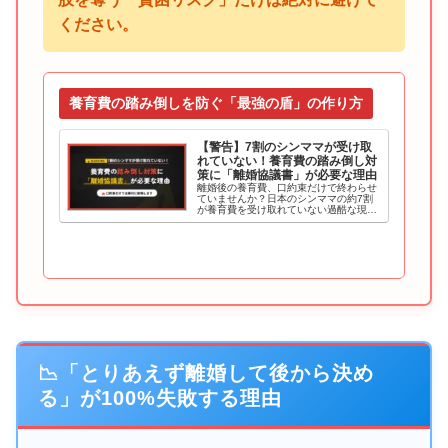
ください。
養育費の踏み倒しを防ぐ「最強の盾」の作り方
【警告】7割のシンママが受け取
れていない！養育費の踏み倒し対
策に「離婚協議書」が必要な理由
離婚後の養育費、口約束だけで終わらせ
ていませんか？日本のシンママの約7割
が養育費を受け取れていない過酷な現実
と、途絶える3つの理由を解説。踏み倒
しを許さない「執行認諾文言付き公正証
書」の威力から、具体的な作り方の手
順、費用を抑えて確実な書面を作る方法
まで徹底解説します。
📉「とりあえず離婚して後から決め
る」が100%失敗する理由