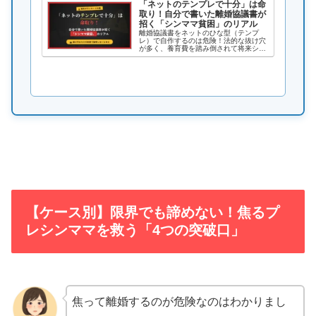
「ネットのテンプレで十分」は命
取り！自分で書いた離婚協議書が
招く「シンママ貧困」のリアル
離婚協議書をネットのひな型（テンプ
レ）で自作するのは危険！法的な抜け穴
が多く、養育費を踏み倒されて将来シン
ママ貧困に陥るリスク大。弁護士より安
く確実に子どものお金を守る「離婚プラ
ンナー」の活用法と、自作協議書に潜む
3つの致命的な罠を徹底解説します。
【ケース別】限界でも諦めない！焦るプ
レシンママを救う「4つの突破口」
焦って離婚するのが危険なのはわかりまし