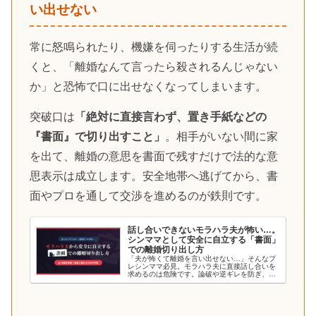
い出せない
常に怒鳴られたり、機嫌を伺ったりする生活が続
くと、「離婚なんて言ったら殺されるんじゃない
か」と恐怖で口に出せなくなってしまいます。
突破口は
「絶対に直接言わず、置き手紙などの
『書面』で切り出すこと」
。相手がいない間に家
を出て、離婚の意思を書面で残すだけで法的な意
思表示は成立します。安全地帯へ逃げてから、書
面やプロを通して交渉を進めるのが鉄則です。
話し合いできないモラハラ夫が怖い…。
シンママとして安全に自立する「書面」
での離婚切り出し方
「夫が怖くて離婚を言い出せない…」そんなプ
レシンママ必見。モラハラ夫に直接話し合いを
求めるのは危険です。論破や逆ギレを防ぎ、母
子の安全を確保しながら本気度を伝える「書面
（手紙）での切り出し方」と書き方のコツを徹
底解説します。