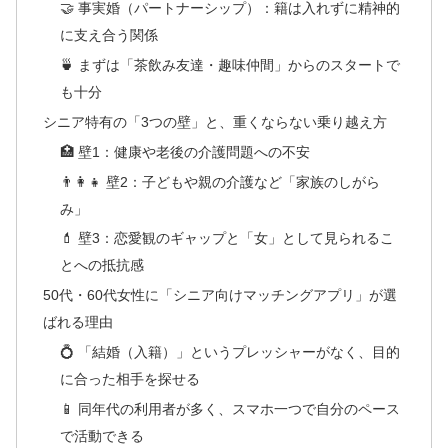
🤝 事実婚（パートナーシップ）：籍は入れずに精神的
に支え合う関係
🍵 まずは「茶飲み友達・趣味仲間」からのスタートで
も十分
シニア特有の「3つの壁」と、重くならない乗り越え方
🏥 壁1：健康や老後の介護問題への不安
👨‍👩‍👧 壁2：子どもや親の介護など「家族のしがら
み」
💄 壁3：恋愛観のギャップと「女」として見られるこ
とへの抵抗感
50代・60代女性に「シニア向けマッチングアプリ」が選
ばれる理由
💍 「結婚（入籍）」というプレッシャーがなく、目的
に合った相手を探せる
📱 同年代の利用者が多く、スマホ一つで自分のペース
で活動できる