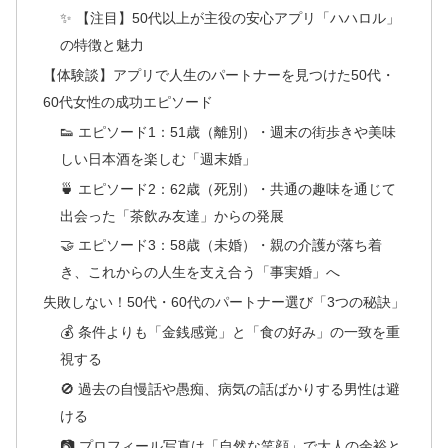
✨ 【注目】50代以上が主役の安心アプリ「ハハロル」
の特徴と魅力
【体験談】アプリで人生のパートナーを見つけた50代・
60代女性の成功エピソード
👟 エピソード1：51歳（離別）・週末の街歩きや美味
しい日本酒を楽しむ「週末婚」
🍵 エピソード2：62歳（死別）・共通の趣味を通じて
出会った「茶飲み友達」からの発展
🤝 エピソード3：58歳（未婚）・親の介護が落ち着
き、これからの人生を支え合う「事実婚」へ
失敗しない！50代・60代のパートナー選び「3つの秘訣」
💰 条件よりも「金銭感覚」と「食の好み」の一致を重
視する
🚫 過去の自慢話や愚痴、病気の話ばかりする男性は避
ける
📷 プロフィール写真は「自然な笑顔」で大人の余裕と