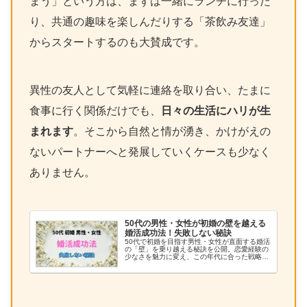
まう」という方は、まずは一緒にランチに行った
り、共通の趣味を楽しんだりする「茶飲み友達」
からスタートするのも大賛成です。
異性の友人として気軽に連絡を取り合い、たまに
食事に行く関係だけでも、
日々の生活にハリが生
まれます
。そこから自然と情が湧き、かけがえの
ないパートナーへと発展していくケースも少なく
ありません。
50代の男性・女性が初婚の壁を越える
婚活成功法！失敗しない秘訣
50代で初婚を目指す男性・女性が直面する婚活
の「壁」を乗り越える秘訣を公開。恋愛経験の
少なさを魅力に変え、この年代に合った戦略的
な活動方法で成功を目指す。コンプレックス解
消法と最短ルートを解説しています。