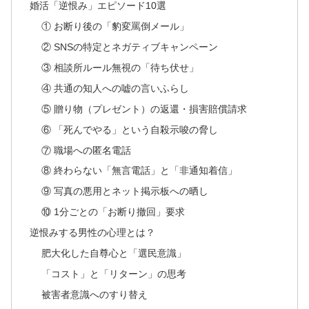
婚活「逆恨み」エピソード10選
① お断り後の「豹変罵倒メール」
② SNSの特定とネガティブキャンペーン
③ 相談所ルール無視の「待ち伏せ」
④ 共通の知人への嘘の言いふらし
⑤ 贈り物（プレゼント）の返還・損害賠償請求
⑥ 「死んでやる」という自殺示唆の脅し
⑦ 職場への匿名電話
⑧ 終わらない「無言電話」と「非通知着信」
⑨ 写真の悪用とネット掲示板への晒し
⑩ 1分ごとの「お断り撤回」要求
逆恨みする男性の心理とは？
肥大化した自尊心と「選民意識」
「コスト」と「リターン」の思考
被害者意識へのすり替え