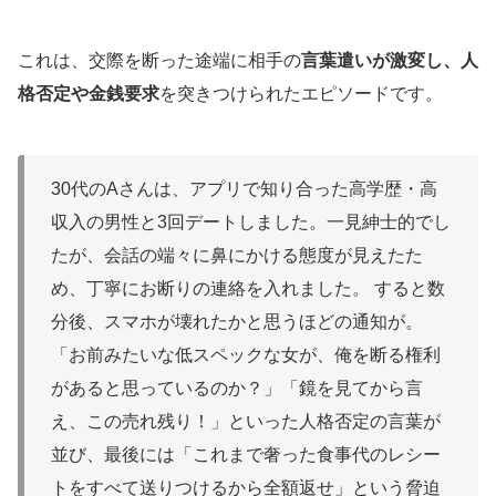
これは、交際を断った途端に相手の
言葉遣いが激変し、人
格否定や金銭要求
を突きつけられたエピソードです。
30代のAさんは、アプリで知り合った高学歴・高
収入の男性と3回デートしました。一見紳士的でし
たが、会話の端々に鼻にかける態度が見えたた
め、丁寧にお断りの連絡を入れました。 すると数
分後、スマホが壊れたかと思うほどの通知が。
「お前みたいな低スペックな女が、俺を断る権利
があると思っているのか？」「鏡を見てから言
え、この売れ残り！」といった人格否定の言葉が
並び、最後には「これまで奢った食事代のレシー
トをすべて送りつけるから全額返せ」という脅迫