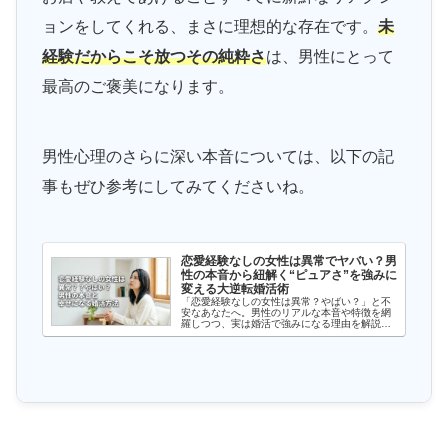
ョンをしてくれる、まさに理想的な存在です。
未
経験だからこそ放つその純粋さ
は、男性にとって
最高のご褒美になります。
男性心理のさらに深い本音については、以下の記
事もぜひ参考にしてみてくださいね。
恋愛経験なしの女性は異常でヤバい？男
性の本音から紐解く“ピュアさ”を強みに
変える大逆転婚活術
「恋愛経験なしの女性は異常？やばい？」と不
安なあなたへ。男性のリアルな本音や特徴を網
羅しつつ、実は婚活で強みになる理由を解説し
ます。奥手な初心者が「新しい自分へ」一歩踏
み出し、最愛のパートナーと出会うための実践
的なステップと解決策をお届け。