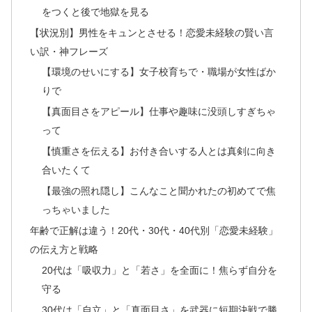
をつくと後で地獄を見る
【状況別】男性をキュンとさせる！恋愛未経験の賢い言
い訳・神フレーズ
【環境のせいにする】女子校育ちで・職場が女性ばか
りで
【真面目さをアピール】仕事や趣味に没頭しすぎちゃ
って
【慎重さを伝える】お付き合いする人とは真剣に向き
合いたくて
【最強の照れ隠し】こんなこと聞かれたの初めてで焦
っちゃいました
年齢で正解は違う！20代・30代・40代別「恋愛未経験」
の伝え方と戦略
20代は「吸収力」と「若さ」を全面に！焦らず自分を
守る
30代は「自立」と「真面目さ」を武器に短期決戦で勝