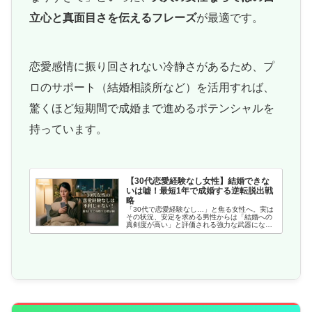
立心と真面目さを伝えるフレーズ
が最適です。
恋愛感情に振り回されない冷静さがあるため、プ
ロのサポート（結婚相談所など）を活用すれば、
驚くほど短期間で成婚まで進めるポテンシャルを
持っています。
【30代恋愛経験なし女性】結婚できな
いは嘘！最短1年で成婚する逆転脱出戦
略
「30代で恋愛経験なし…」と焦る女性へ。実は
その状況、安定を求める男性からは「結婚への
真剣度が高い」と評価される強力な武器になり
ます。経験ゼロから最短1年で成婚を叶える３ス
テップや、経験不足を補う会話術、プロフィー
ル作成法を徹底解説します。