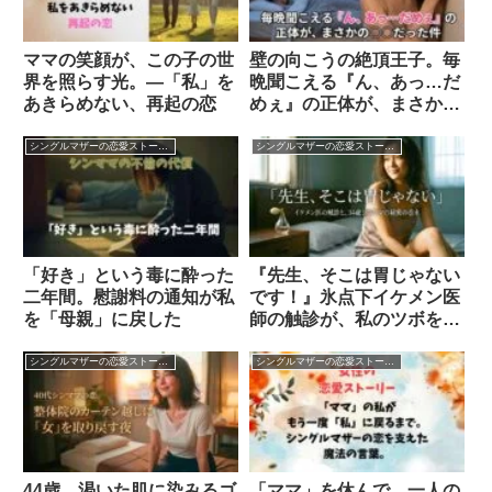
ママの笑顔が、この子の世
壁の向こうの絶頂王子。毎
界を照らす光。―「私」を
晩聞こえる『ん、あっ…だ
あきらめない、再起の恋
めぇ』の正体が、まさかの
〇〇だった件
シングルマザーの恋愛ストーリー
シングルマザーの恋愛ストーリー
「好き」という毒に酔った
『先生、そこは胃じゃない
二年間。慰謝料の通知が私
です！』氷点下イケメン医
を「母親」に戻した
師の触診が、私のツボを直
撃すぎる件
シングルマザーの恋愛ストーリー
シングルマザーの恋愛ストーリー
44歳、渇いた肌に染みるゴ
「ママ」を休んで、一人の