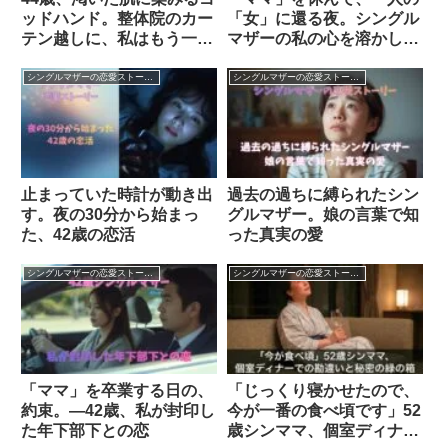
ッドハンド。整体院のカー
「女」に還る夜。シングル
テン越しに、私はもう一度
マザーの私の心を溶かし
「女」を思い出してしまっ
た、魔法のような恋。
た
シングルマザーの恋愛ストーリー
シングルマザーの恋愛ストーリー
止まっていた時計が動き出
過去の過ちに縛られたシン
す。夜の30分から始まっ
グルマザー。娘の言葉で知
た、42歳の恋活
った真実の愛
シングルマザーの恋愛ストーリー
シングルマザーの恋愛ストーリー
「ママ」を卒業する日の、
「じっくり寝かせたので、
約束。―42歳、私が封印し
今が一番の食べ頃です」52
た年下部下との恋
歳シンママ、個室ディナー