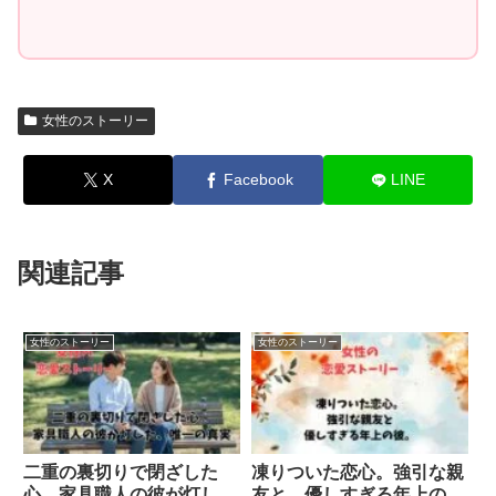
女性のストーリー
X
Facebook
LINE
関連記事
女性のストーリー
女性のストーリー
二重の裏切りで閉ざした
凍りついた恋心。強引な親
心。家具職人の彼が灯し
友と、優しすぎる年上の