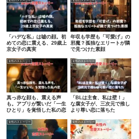
女性のストーリー
女性のストーリー
「ハデな私」は嘘の顔。初
年収も学歴も「可愛げ」の
めての恋に震える、29歳上
邪魔？孤独なエリートが隣
京女子の真実
で見つけた素顔
女性のストーリー
女性のストーリー
真っ赤な顔も、震える声
「BLは主食、私は壁！」
も。アプリが繋いだ「一生
な腐女子が、三次元で推し
ひとり」を覚悟した私の恋
より尊い恋に落ちた
女性のストーリー
女性のストーリー