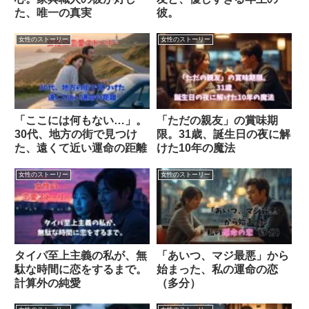
た、唯一の真実
彼。
女性のストーリー
女性のストーリー
「ここには何もない…」。
「ただの親友」の賞味期
30代、地方の街で見つけ
限。31歳、誕生日の夜に解
た、遠くて近い運命の距離
けた10年の魔法
女性のストーリー
女性のストーリー
タイパ至上主義の私が、無
「あいつ、マジ最悪」から
駄な時間に恋をするまで。
始まった、私の運命の恋
計算外の純愛
（多分）