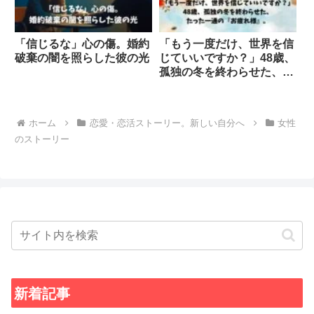
「信じるな」心の傷。婚約
「もう一度だけ、世界を信
破棄の闇を照らした彼の光
じていいですか？」48歳、
孤独の冬を終わらせた、た
った一通の『お疲れ様』。
ホーム
恋愛・恋活ストーリー。新しい自分へ
女性
のストーリー
新着記事