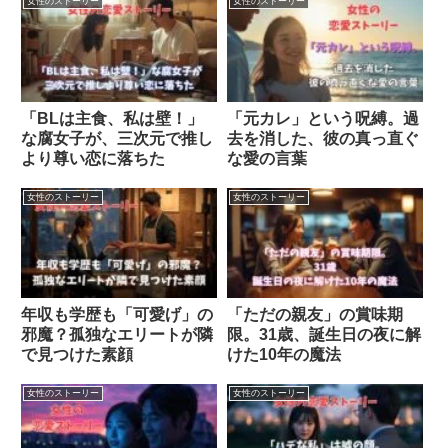
女性のストーリー
女性のストーリー
「BLは主食、私は壁！」
「元カレ」という呪縛。過
な腐女子が、三次元で推し
去を消した、彼の真っ直ぐ
より尊い恋に落ちた
な愛の言葉
女性のストーリー
女性のストーリー
年収も学歴も「可愛げ」の
「ただの親友」の賞味期
邪魔？孤独なエリートが隣
限。31歳、誕生日の夜に解
で見つけた素顔
けた10年の魔法
女性のストーリー
女性のストーリー