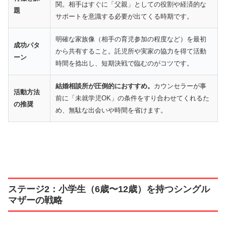
関。相手はすぐに「父親」としての役割や経済的な
題
サポートを意識する必要が出てくる時期です。
明確な家族像（相手の育児参加の程度など）を最初
成功パタ
から共有すること。託児所や実家の協力を得て活動
ーン
時間を捻出し、短期決戦で臨むのがコツです。
結婚相談所が圧倒的におすすめ。
カウンセラーが事
活動方法
前に「未就学児OK」の条件をすり合わせてくれるた
の推奨
め、無駄な出会いや時間を省けます。
ステージ2：小学生（6歳〜12歳）を持つシングル
マザーの戦略