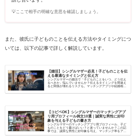
💡ここで相手の明確な意思を確認しましょう。
また、彼氏に子どものことを伝える方法やタイミングにつ
いては、以下の記事で詳しく解説しています。
【婚活】シングルマザー必見！子どものことを伝
える最適なタイミングと伝え方
シングルマザーの婚活で「子どものことをいつ、どう伝え
るべきか」悩んでいませんか？伝えるタイミングを間違え
ると関係が壊れるリスクも。マッチングアプリや結婚相談
所など手段別の最適なタイミングと、相手に誠実さが伝わ
る失敗しない伝え方を徹底解説します。
【コピペOK】シングルマザーのマッチングアプ
リ用プロフィール例文10選｜誠実な男性に好印
象を与える子どもの書き方
シングルマザーのマッチングアプリ用プロフィール、子ど
ものことをどう書けばいい？と迷っていませんか？この記
事では、誠実な男性に好印象を与え、マッチング率をアッ
プさせる状況別プロフィール例文を10選紹介！コピペして