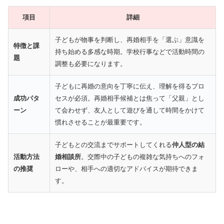
項目
詳細
子どもが物事を判断し、再婚相手を「選ぶ」意識を
特徴と課
持ち始める多感な時期。学校行事などで活動時間の
題
調整も必要になります。
子どもに再婚の意向を丁寧に伝え、理解を得るプロ
成功パタ
セスが必須。再婚相手候補とは焦って「父親」とし
ーン
て会わせず、友人として遊びを通して時間をかけて
慣れさせることが最重要です。
子どもとの交流までサポートしてくれる
仲人型の結
活動方法
婚相談所
。交際中の子どもの複雑な気持ちへのフォ
の推奨
ローや、相手への適切なアドバイスが期待できま
す。