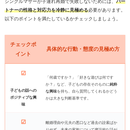
シングルマザーが子連れ再婚で失敗しないためには、
パー
トナーの性格と対応力を冷静に見極める
必要があります。
以下のポイントを満たしているかチェックしましょう。
チェックポ
具体的な行動・態度の見極め方
イント
☑
「何歳ですか？」「好きな遊びは何です
か？」など、子どもの存在そのものに
純粋
子どもの話への
な興味
を持ち、自ら質問してくれるかどう
ポジティブな興
かは大きな判断基準です。
味
☑
離婚理由や元夫の悪口など過去の詮索ばか
りせず、未来の家族について建設的な話が