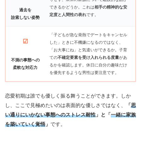
できるかどうか。これは
相手の精神的な安
過去を
定度と人間性の表れ
です。
詮索しない姿勢
「子どもが急な発熱でデートをキャンセル
☑
した」ときに不機嫌になるのではなく、
「お大事にね」と気遣いができるか。子育
ての
不確定要素を受け入れられる度量
があ
不測の事態への
るかを確認します。休日に自分の趣味だけ
柔軟な対応力
を優先するような男性は要注意です。
恋愛初期は誰でも優しく振る舞うことができます。しか
し、ここで見極めたいのは表面的な優しさではなく、
「
思
い通りにいかない事態へのストレス耐性
」と「
一緒に家族
を築いていく覚悟
」
です。