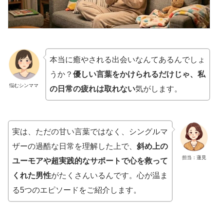
本当に癒やされる出会いなんてあるんでしょ
うか？
優しい言葉をかけられるだけじゃ、私
悩むシンママ
の日常の疲れは取れない
気がします。
実は、ただの甘い言葉ではなく、シングルマ
ザーの過酷な日常を理解した上で、
斜め上の
担当：蓮見
ユーモアや超実践的なサポートで心を救って
くれた男性
がたくさんいるんです。心が温ま
る5つのエピソードをご紹介します。