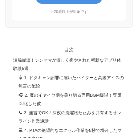
※20歳以上が対象です
目次
涙腺崩壊！シンママが激しく癒やされた斬新なアプリ体
験談5選
🧴 1. ドタキャン謝罪に届いたハイターと高級アイスの
無言の配給
🎧 2. 魔のイヤイヤ期を乗り切る専用BGM爆誕！専属
DJ化した彼
📞 3. 無言でOK！深夜の洗濯物たたみを共有するオン
ライン作業通話
💻 4. PTAの絶望的なエクセル作業を5秒で粉砕したマ