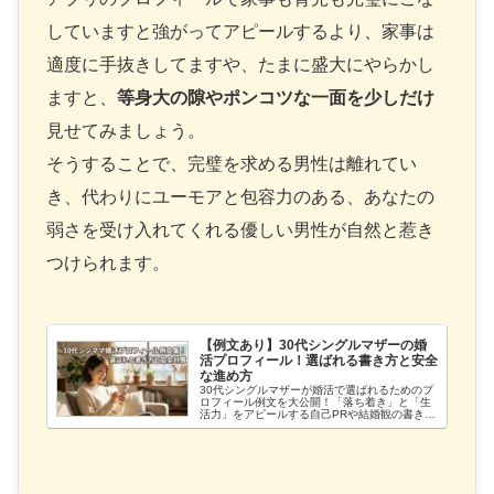
していますと強がってアピールするより、家事は
適度に手抜きしてますや、たまに盛大にやらかし
ますと、
等身大の隙やポンコツな一面を少しだけ
見せてみましょう。
そうすることで、完璧を求める男性は離れてい
き、代わりにユーモアと包容力のある、あなたの
弱さを受け入れてくれる優しい男性が自然と惹き
つけられます。
【例文あり】30代シングルマザーの婚
活プロフィール！選ばれる書き方と安全
な進め方
30代シングルマザーが婚活で選ばれるためのプ
ロフィール例文を大公開！「落ち着き」と「生
活力」をアピールする自己PRや結婚観の書き
方、NG表現を徹底解説します。忙しいシンママ
向けに、子どもの安全を最優先にした効率的な
婚活の進め方も紹介。