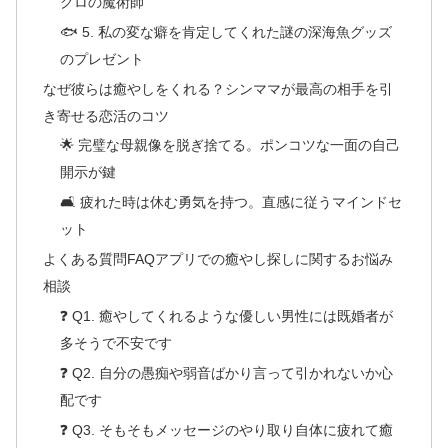
クロの魔術師
🐟 5. 私の変な癖を肯定してくれた謎の深海魚グッズ
のプレゼント
なぜ彼らは癒やしをくれる？シンママが最高の相手を引
き寄せる恋活のコツ
🌟 完璧な母親像を脱ぎ捨てる。ポンコツな一面の自己
開示が鍵
🛋️ 疲れた時は休む勇気を持つ。直感に従うマインドセ
ット
よくある質問FAQアプリでの癒やし探しに関するお悩み
相談
❓ Q1. 癒やしてくれるような優しい男性には既婚者が
多そうで不安です
❓ Q2. 自分の愚痴や弱音ばかり言って引かれないか心
配です
❓ Q3. そもそもメッセージのやり取り自体に疲れて癒