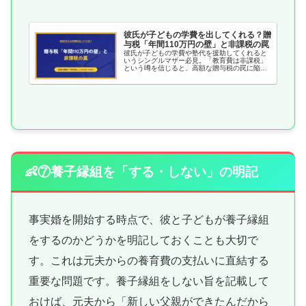
彼氏が子どもの学費を出してくれる？贈
与税「年間110万円の壁」と非課税の罠
彼氏が子どもの学費や塾代を援助してくれると
いうシングルマザー必見。「教育費は非課税」
という噂を信じると、高額な贈与税の罠に陥り
ます。未入籍の彼氏からの援助で税金がかかる
条件や、絶対に超えてはいけない「年間110万
円の壁」の正しい計算方法、税務署に疑われな
い受け取り方を徹底解説します。
👶⑦養子縁組を「する・しない」の明記
事実婚を開始する時点で、彼と子どもが養子縁組
をするのかどうかを明記しておくことも大切で
す。これは元夫からの養育費の支払いに直結する
重要な問題です。養子縁組をしない旨を記載して
おけば、元夫から「新しい父親ができたんだから