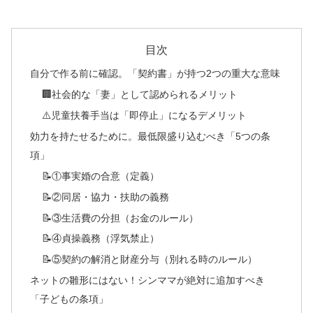
目次
自分で作る前に確認。「契約書」が持つ2つの重大な意味
🏢社会的な「妻」として認められるメリット
⚠️児童扶養手当は「即停止」になるデメリット
効力を持たせるために。最低限盛り込むべき「5つの条
項」
📝①事実婚の合意（定義）
📝②同居・協力・扶助の義務
📝③生活費の分担（お金のルール）
📝④貞操義務（浮気禁止）
📝⑤契約の解消と財産分与（別れる時のルール）
ネットの雛形にはない！シンママが絶対に追加すべき
「子どもの条項」