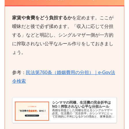
家賃や食費をどう負担するか
を定めます。ここが
曖昧だと後で必ず揉めます。「収入に応じて分担
する」などと明記し、シングルマザー側が一方的
に搾取されない公平なルール作りをしておきまし
ょう。
参考：
民法第760条（婚姻費用の分担）｜e-Gov法
令検索
シンママの同棲、生活費の完全折半は
NG！搾取されない公平な分担ルール
再婚を前提とした同棲を控えるシングルマザー
必見。生活費の「完全折半」がシンママにとっ
て圧倒的に不利になる3つの理由と、家事負担を
考慮した公平な分担プランを徹底解説。手当が
停止するリスクや、子どもの費用の正しい切り
分け方、揉めないためのシミュレーションも紹