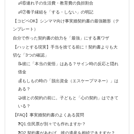
👶⑥連れ子の生活費・教育費の負担割合
👶⑦養子縁組を「する・しない」の明記
【コピペOK】シンママ向け事実婚契約書の最強雛形（テ
ンプレート）
自分で作った契約書の効力を「最強」にする裏ワザ
【ハッとする現実】手当を捨てる前に！契約書よりも大
切な「3つの確認」
📝彼に「本当の覚悟」はある？サイン時の反応と隠れ
借金
💰もしもの時の「脱出資金（エスケープマネー）」は
ある？
🤝彼との契約の前に。子どもと「心の契約」はできて
いる？
【FAQ】事実婚契約書のよくある質問
❓Q1.住民票が別々でも作れますか？
❓Q2.契約書があれば、彼の遺産を相続できますか？