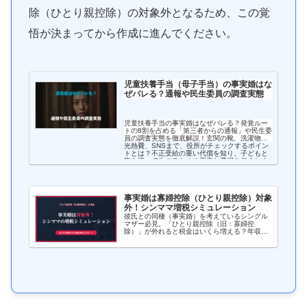
除（ひとり親控除）の対象外となるため、この覚
悟が決まってから作成に進んでください。
児童扶養手当（母子手当）の事実婚はな
ぜバレる？通報や民生委員の調査実態
児童扶養手当の事実婚はなぜバレる？発覚ルー
トの8割を占める「第三者からの通報」や民生委
員の調査実態を徹底解説！玄関の靴、洗濯物、
光熱費、SNSまで、役所がチェックするポイン
トとは？不正受給の重い代償を知り、子どもと
胸を張って生きるための正直な選択を伝えしま
す。
事実婚は寡婦控除（ひとり親控除）対象
外！シンママ増税シミュレーション
彼氏との同棲（事実婚）を考えているシングル
マザー必見。「ひとり親控除（旧：寡婦控
除）」が外れると税金はいくら増える？年収別
の増税シミュレーションや、住民税非課税世帯
から外れることによる保育料などの「隠れデメ
リット」、損をしないための対策を徹底解説し
ます。