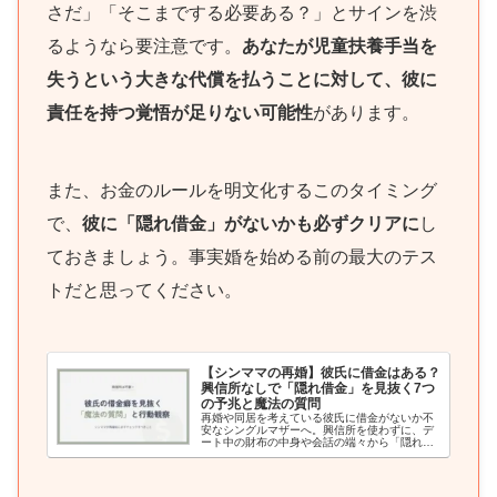
さだ」「そこまでする必要ある？」とサインを渋
るようなら要注意です。
あなたが児童扶養手当を
失うという大きな代償を払うことに対して、彼に
責任を持つ覚悟が足りない可能性
があります。
また、お金のルールを明文化するこのタイミング
で、
彼に「隠れ借金」がないかも必ずクリアに
し
ておきましょう。事実婚を始める前の最大のテス
トだと思ってください。
【シンママの再婚】彼氏に借金はある？
興信所なしで「隠れ借金」を見抜く7つ
の予兆と魔法の質問
再婚や同居を考えている彼氏に借金がないか不
安なシングルマザーへ。興信所を使わずに、デ
ート中の財布の中身や会話の端々から「隠れ借
金」を見抜くプロ級のチェックリストと、相手
を怒らせずに核心に迫る「魔法の質問」を伝授
します。