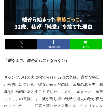
X
Facebook
LINE
「
愛なんて、腹の足しにもならない
」
ギャンブル狂の夫に捨てられた32歳の菜緒。過酷な毎日
から抜け出すため、彼女が選んだのは「余裕のある男」和
真を計画的に落とすことでした。しかし、始まった「家族
ごっこ」の裏側には、彼が隠し持つ残酷な過去の罪が横た
わっていた……。打算と贖罪が入り混じる、リアリティを