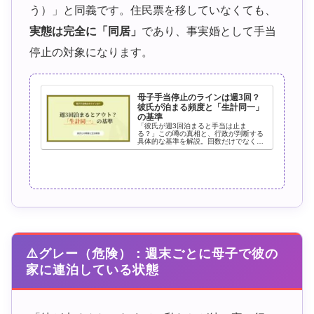
う）」と同義です。住民票を移していなくても、
実態は完全に「同居」
であり、事実婚として手当
停止の対象になります。
母子手当停止のラインは週3回？
彼氏が泊まる頻度と「生計同一」
の基準
「彼氏が週3回泊まると手当は止ま
る？」この噂の真相と、行政が判断する
具体的な基準を解説。回数だけでなく、
歯ブラシや着替えの有無など「生活の実
態」がどう見られているか、疑われない
ための交際ルールを紹介します。
⚠️グレー（危険）：週末ごとに母子で彼の
家に連泊している状態