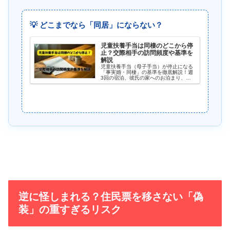
💡 どこまでなら「同居」にならない？
児童扶養手当は同棲のどこから停
止？交際相手の訪問頻度や基準を
解説
児童扶養手当（母子手当）が停止になる
「事実婚・同棲」の基準を徹底解説！週
3回の宿泊、彼氏の家へのお泊まり、デ
ート代の奢りなど、行政がチェックする
境界線とは？5つの具体例（ケース別判
定）でセーフかアウトかをズバリ解説し
ます。不正受給による一括返還を避け、
手当を守る安全な交際ルールを伝授！
逆に怪しまれる？住民票を移さない「偽
装」の重すぎるリスク