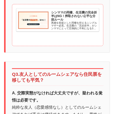
シンママの同棲、生活費の完全折
半はNG！搾取されない公平な分
担ルール
再婚を前提とした同棲を控えるシングル
マザー必見。生活費の「完全折半」がシ
ンママにとって圧倒的に不利になる3つ
の理由と、家事負担を考慮した公平な分
担プランを徹底解説。手当が停止するリ
スクや、子どもの費用の正しい切り分け
方、揉めないためのシミュレーションも
紹介します。
Q3.友人としてのルームシェアなら住民票を
移しても平気？
A. 交際実態がなければ大丈夫ですが、疑われる覚
悟は必要です。
純粋な友人（恋愛感情なし）としてのルームシェ