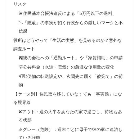
リスク
🚨住民基本台帳法違反による「5万円以下の過料」
📉「隠蔽」の事実が招く行政からの厳しいマークと不
信感
役所はどうやって「生活の実態」を見破るのか？意外な
調査ルート
🚉彼の会社への「通勤ルート」や「家賃補助」の申請
💡公共料金（水道・電気）の急激な使用量の変化
📮郵便物の転送設定や、玄関先に届く「彼宛て」の荷
物
【ケース別】住民票を移していなくても「事実婚」にな
る境界線
❌アウト：週の大半をあなたの家で過ごし、荷物もあ
る状態
⚠️グレー（危険）：週末ごとに母子で彼の家に連泊し
ている状態