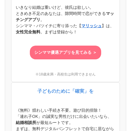
いきなり結婚は重いけど、彼氏は欲しい。
ときめき不足のあなたは、隙間時間で恋ができる
マッ
チングアプリ
。
シンママ・バツイチに寄り添った【
マリッシュ
】は、
女性完全無料
。まずは登録から！
シンママ優遇アプリを見てみる ＞
※18歳未満・高校生は利用できません
子どものために「確実」を
《無料》煩わしい手続き不要。遊び目的排除！
「連れ子OK」の誠実な男性だけに出会いたいなら、
結婚相談所
が最短ルートです。
まずは、無料デジタルパンフレットで自宅に居ながら