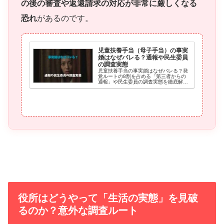
の後の審査や返還請求の対応が非常に厳しくなる
恐れ
があるのです。
児童扶養手当（母子手当）の事実
婚はなぜバレる？通報や民生委員
の調査実態
児童扶養手当の事実婚はなぜバレる？発
覚ルートの8割を占める「第三者からの
通報」や民生委員の調査実態を徹底解
説！玄関の靴、洗濯物、光熱費、SNSま
で、役所がチェックするポイントとは？
不正受給の重い代償を知り、子どもと胸
を張って生きるための正直な選択を伝え
します。
役所はどうやって「生活の実態」を見破
るのか？意外な調査ルート